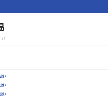
易
-21
业版）
础版）
简版）