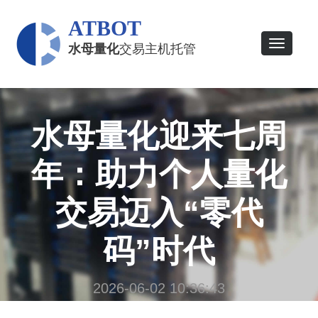
ATBOT
Toggle
水母量化
交易主机托管
navigatio
水母量化迎来七周
年：助力个人量化
交易迈入“零代
码”时代
2026-06-02 10:36:43